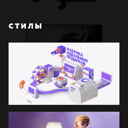
СТИЛЫ
Б
И
Л
Л
И