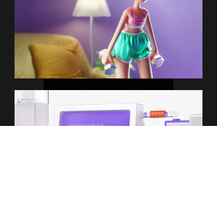
H
A
L
L
O
W
E
E
N
П
Р
О
Е
К
Т
Ы
К
О
М
А
Н
Д
А
К
О
Н
Т
А
К
Т
Ы
П
Р
Е
З
Е
Н
Т
А
Ц
И
Я