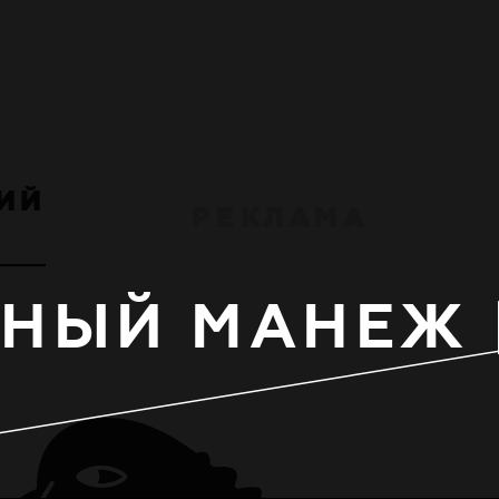
И
Й
Р
Е
К
Л
А
М
А
НЫЙ МАНЕЖ 