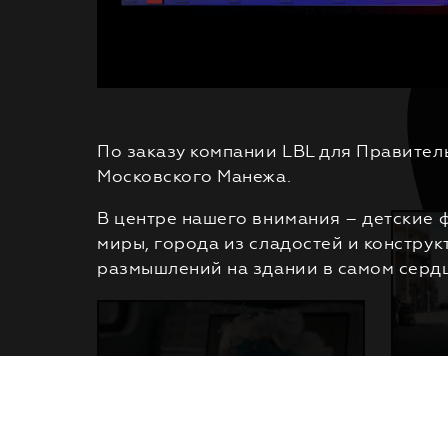
По заказу компании LBL для Правител
Московского Манежа.
В центре нашего внимания – детские 
миры, города из сладостей и констру
размышлений на здании в самом серд
Я
Н
П
Р
О
Е
К
Т
Ы
К
О
М
А
Н
Д
А
К
О
Н
Т
А
К
Т
Ы
П
Р
Е