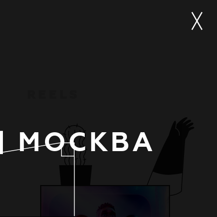
R
E
E
L
S
| МОСКВА