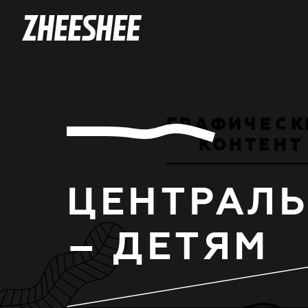
Г
Р
А
Ф
И
Ч
Е
С
К
К
О
Н
Т
Е
Н
Т
ЦЕНТРАЛЬ
– ДЕТЯМ