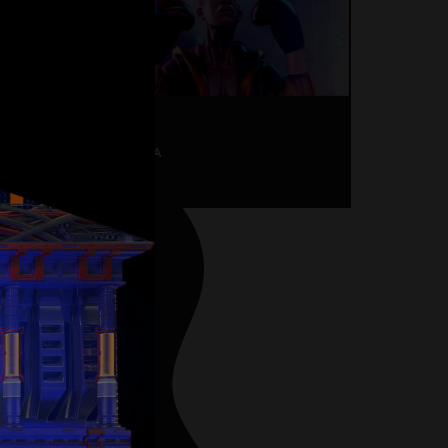
И
С
К
Р
А
K