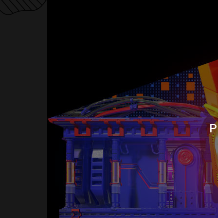
H
A
L
Б
И
Л
Л
И