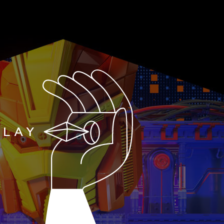
T
E
N
E
T
O
F
T
H
E
S
P
A
R
PLAY
L
O
W
E
E
N