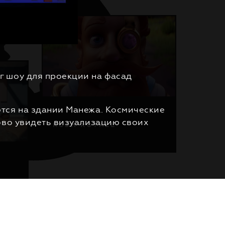
г шоу для проекции на фасад
ются на здании Манежа. Космические
рово увидеть визуализацию своих
R
U
S
H
R
O
Y
A
L
E