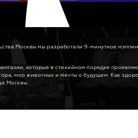
ьства Москвы мы разработали 9-минутное мэппин
фантазии, которые в стихийном порядке проявля
ктора, мир животных и мечты о будущем. Как здо
це Москвы.
H
A
I
E
R
T
V
Д
Е
К
С
П
О
И
С
К
З
Е
Н
Т
А
Ц
И
Я