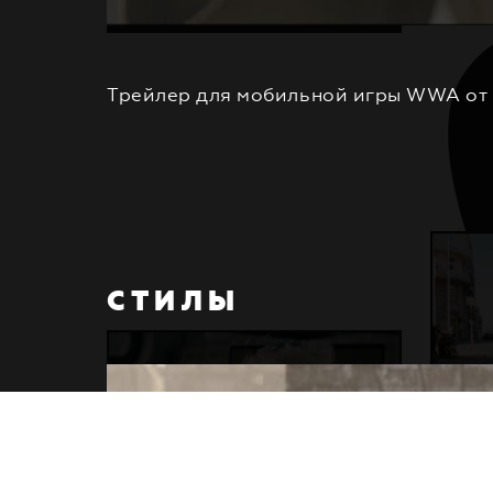
Трейлер для мобильной игры WWA от 
СТИЛЫ
Я
Н
П
Р
О
Е
К
Т
Ы
К
О
М
А
Н
Д
А
К
О
Н
Т
А
К
Т
Ы
П
Р