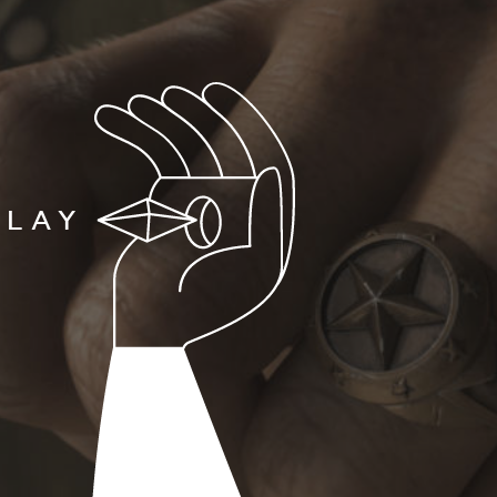
PLAY
T
E
N
E
T
O
F
T
H
E
S
P
A
R
L
L
O
W
E
E
N