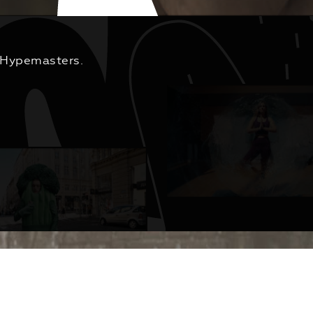
Hypemasters.
H
A
I
E
R
T
V
Д
Е
К
С
П
О
И
С
К
Е
З
Е
Н
Т
А
Ц
И
Я