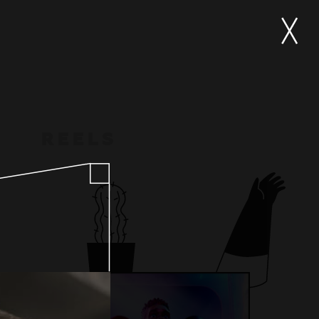
R
E
E
L
S