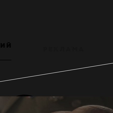
К
И
Й
Р
Е
К
Л
А
М
А