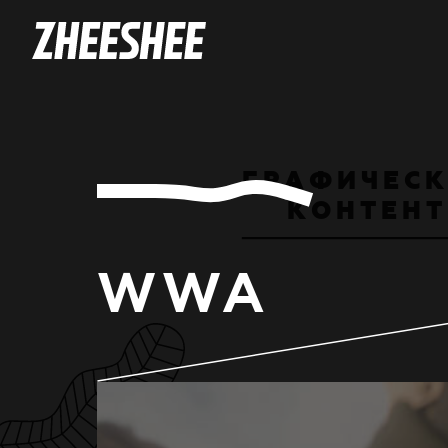
Г
Р
А
Ф
И
Ч
Е
С
К
О
Н
Т
Е
Н
Т
WWA