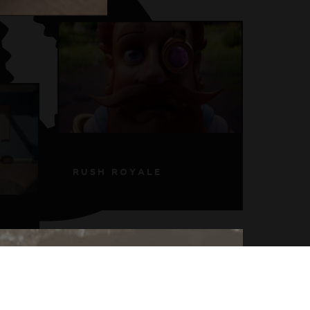
R
U
S
H
R
O
Y
A
L
E