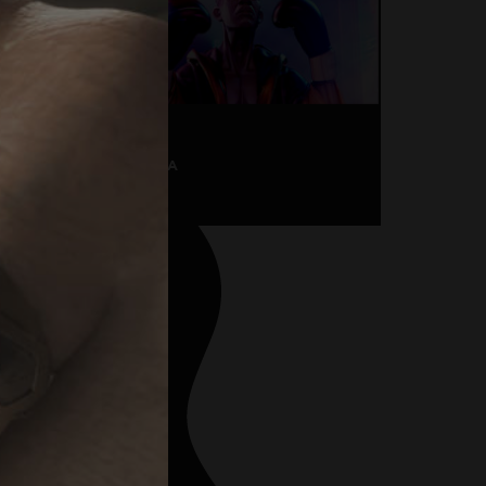
И
С
К
Р
А
K