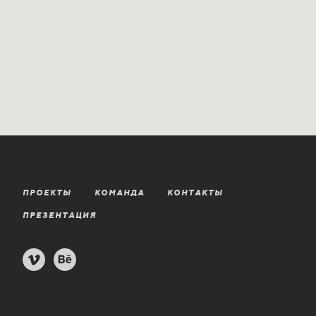
П
Р
О
Е
К
Т
Ы
К
О
М
А
Н
Д
А
К
О
Н
Т
А
К
Т
Ы
П
Р
Е
З
Е
Н
Т
А
Ц
И
Я