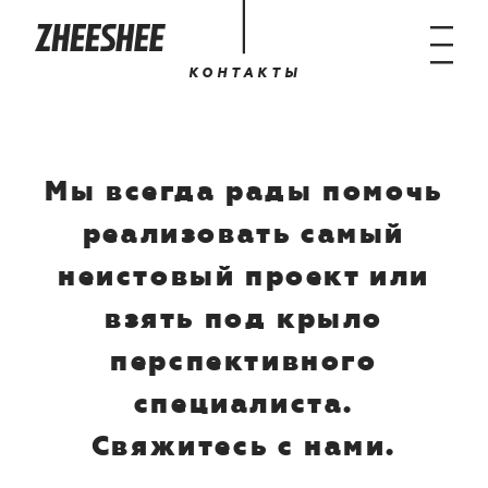
К
О
Н
Т
А
К
Т
Ы
Мы всегда рады помочь
реализовать самый
неистовый проект или
взять под крыло
перспективного
специалиста.
Свяжитесь с нами.