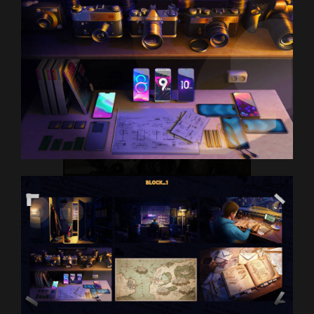
Б
И
Л
Л
И