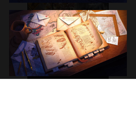
H
A
L
L
O
W
E
E
N
П
Р
О
Е
К
Т
Ы
К
О
М
А
Н
Д
А
К
О
Н
Т
А
К
Т
Ы
П
Р
Е
З
Е
Н
Т
А
Ц
И
Я