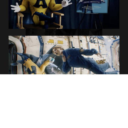
H
A
L
L
O
W
E
E
N
П
Р
О
Е
К
Т
Ы
К
О
М
А
Н
Д
А
К
О
Н
Т
А
К
Т
Ы
П
Р
Е
З
Е
Н
Т
А
Ц
И
Я