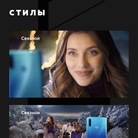
СТИЛЫ
G
R
O
W
F
O
O
D