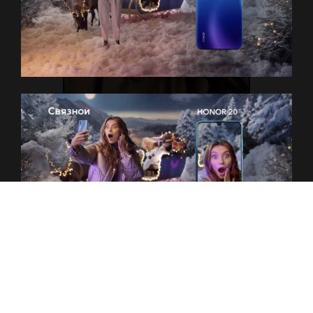
H
U
A
W
E
I
П
Р
О
Е
К
Т
Ы
К
О
М
А
Н
Д
А
К
О
Н
Т
А
К
Т
Ы
П
Р
Е
З
Е
Н
Т
А
Ц
И
Я