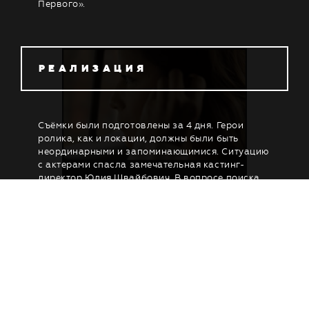
Первого».
РЕАЛИЗАЦИЯ
Съёмки были подготовлены за 4 дня. Герои
ролика, как и локации, должны были быть
неординарными и запоминающимися. Ситуацию
с актерами спасла замечательная кастинг-
директор Юлия Швайбович. В вопросе поиска
локаций мы превзошли сами себя.
H
U
A
W
E
I
П
Р
О
Е
К
Т
Ы
К
О
М
А
Н
Д
А
К
О
Н
Т
А
К
Т
Ы
П
Р
Е
З
Е
Н
Т
А
Ц
И
Я
СТИЛЫ