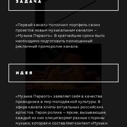
ЗАДАЧА
«Первый канал» пополнил портфель своих
проектов новым музыкальным каналом –
«Музыка Первого». В кратчайшие сроки было
необходимо подготовить полноценный
рекламный проморолик канала.
ИДЕЯ
«Музыка Первого» заявляет себя в качестве
проводника в мир молодёжной культуры. В
G
R
O
W
F
O
O
D
эфире канала клипы актуальных российских
артистов. Герои ролика – яркие, вызывающие,
каждый из них олицетворяет разные стороны
музыки, которая и составляет контент «Музыки